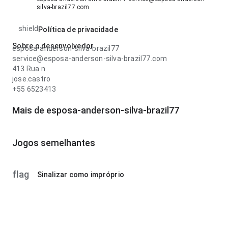
silva-brazil77.com
shield
Política de privacidade
Sobre o desenvolvedor
esposa-anderson-silva-brazil77
service@esposa-anderson-silva-brazil77.com
413 Rua n
jose.castro
+55 6523413
Mais de esposa-anderson-silva-brazil77
Jogos semelhantes
flag
Sinalizar como impróprio