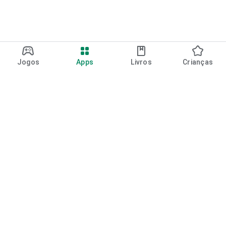
Jogos
Apps
Livros
Crianças
Google Play
Play Pass
Pontos do Play Points
Vales-presente
Resgatar
Política de reembolso