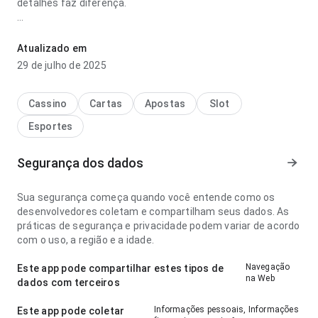
detalhes faz diferença.
esposa anderson silva brazil77 download parece rápida no
ponto de fluxo de navegação em uma consulta rápida; a
Atualizado em
estrutura deixa claro o próximo passo. A página deixa uma
29 de julho de 2025
impressão limpa e segura.
Cassino
Cartas
Apostas
Slot
Esportes
Segurança dos dados
Sua segurança começa quando você entende como os
desenvolvedores coletam e compartilham seus dados. As
práticas de segurança e privacidade podem variar de acordo
com o uso, a região e a idade.
Navegação
Este app pode compartilhar estes tipos de
na Web
dados com terceiros
Informações pessoais, Informações
Este app pode coletar