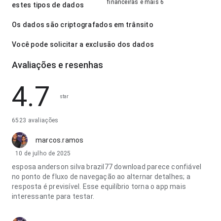
financeiras e mais 6
estes tipos de dados
Os dados são criptografados em trânsito
Você pode solicitar a exclusão dos dados
Avaliações e resenhas
4.7
star
6523 avaliações
marcos.ramos
10 de julho de 2025
esposa anderson silva brazil77 download parece confiável
no ponto de fluxo de navegação ao alternar detalhes; a
resposta é previsível. Esse equilíbrio torna o app mais
interessante para testar.