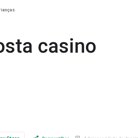
rianças
osta casino