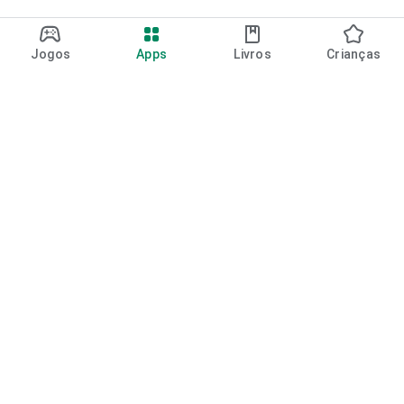
Jogos
Apps
Livros
Crianças
Google Play
Play Pass
Pontos do Play Points
Vales-presente
Resgatar
Política de reembolso
Crianças e família