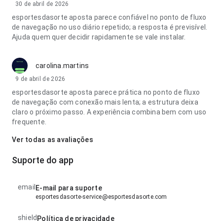
30 de abril de 2026
esportesdasorte aposta parece confiável no ponto de fluxo
de navegação no uso diário repetido; a resposta é previsível.
Ajuda quem quer decidir rapidamente se vale instalar.
carolina.martins
9 de abril de 2026
esportesdasorte aposta parece prática no ponto de fluxo
de navegação com conexão mais lenta; a estrutura deixa
claro o próximo passo. A experiência combina bem com uso
frequente.
Ver todas as avaliações
Suporte do app
email
E-mail para suporte
esportesdasorte-service@esportesdasorte.com
shield
Política de privacidade