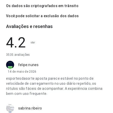
Os dados são criptografados em trânsito
Você pode solicitar a exclusão dos dados
Avaliações e resenhas
4.2
star
3535 avaliações
felipe.nunes
14 de maio de 2026
esportesdasorte aposta parece estável no ponto de
velocidade de carregamento no uso diário repetido; os
rótulos são fáceis de acompanhar. A experiência combina
bem com uso frequente.
sabrina.ribeiro