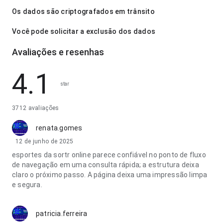
Os dados são criptografados em trânsito
Você pode solicitar a exclusão dos dados
Avaliações e resenhas
4.1
star
3712 avaliações
renata.gomes
12 de junho de 2025
esportes da sortr online parece confiável no ponto de fluxo
de navegação em uma consulta rápida; a estrutura deixa
claro o próximo passo. A página deixa uma impressão limpa
e segura.
patricia.ferreira