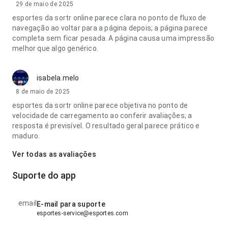
29 de maio de 2025
esportes da sortr online parece clara no ponto de fluxo de
navegação ao voltar para a página depois; a página parece
completa sem ficar pesada. A página causa uma impressão
melhor que algo genérico.
isabela.melo
8 de maio de 2025
esportes da sortr online parece objetiva no ponto de
velocidade de carregamento ao conferir avaliações; a
resposta é previsível. O resultado geral parece prático e
maduro.
Ver todas as avaliações
Suporte do app
email
E-mail para suporte
esportes-service@esportes.com