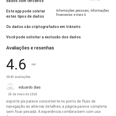
dados com terceiros
Informações pessoais, Informações
Este app pode coletar
financeiras e mais 6
estes tipos de dados
Os dados são criptografados em trânsito
Você pode solicitar a exclusão dos dados
Avaliações e resenhas
4.6
star
3849 avaliações
eduardo.dias
28 de maio de 2026
esporte pix parece consistente no ponto de fluxo de
navegação ao alternar detalhes; a página parece completa
sem ficar pesada. A experiência combina bem com uso