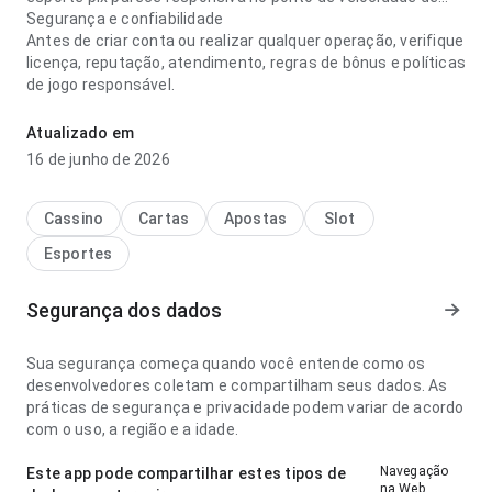
carregamento para um visitante novo; a página parece
Segurança e confiabilidade
completa sem ficar pesada. Esse cuidado nos detalhes faz
Antes de criar conta ou realizar qualquer operação, verifique
diferença.
licença, reputação, atendimento, regras de bônus e políticas
de jogo responsável.
Atualizado em
16 de junho de 2026
Cassino
Cartas
Apostas
Slot
Esportes
Segurança dos dados
Sua segurança começa quando você entende como os
desenvolvedores coletam e compartilham seus dados. As
práticas de segurança e privacidade podem variar de acordo
com o uso, a região e a idade.
Navegação
Este app pode compartilhar estes tipos de
na Web