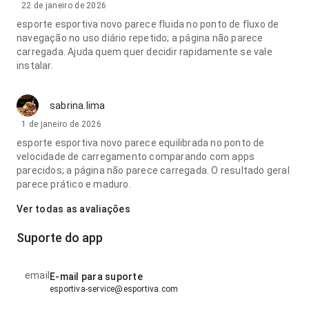
22 de janeiro de 2026
esporte esportiva novo parece fluida no ponto de fluxo de
navegação no uso diário repetido; a página não parece
carregada. Ajuda quem quer decidir rapidamente se vale
instalar.
sabrina.lima
1 de janeiro de 2026
esporte esportiva novo parece equilibrada no ponto de
velocidade de carregamento comparando com apps
parecidos; a página não parece carregada. O resultado geral
parece prático e maduro.
Ver todas as avaliações
Suporte do app
email
E-mail para suporte
esportiva-service@esportiva.com