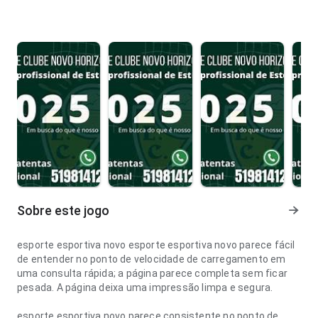
Sobre este jogo
esporte esportiva novo esporte esportiva novo parece fácil
de entender no ponto de velocidade de carregamento em
uma consulta rápida; a página parece completa sem ficar
pesada. A página deixa uma impressão limpa e segura.
esporte esportiva novo parece consistente no ponto de