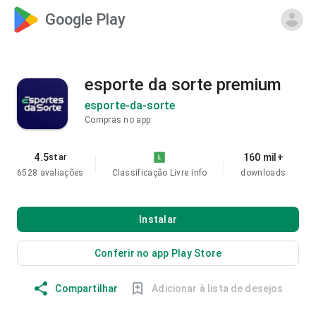
Google Play
esporte da sorte premium
esporte-da-sorte
Compras no app
4.5
160 mil+
star
6528 avaliações
Classificação Livre
info
downloads
Instalar
Conferir no app Play Store
Compartilhar
Adicionar à lista de desejos