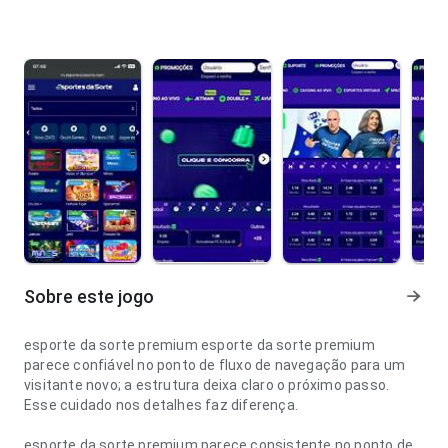
Sobre este jogo
esporte da sorte premium esporte da sorte premium
parece confiável no ponto de fluxo de navegação para um
visitante novo; a estrutura deixa claro o próximo passo.
Esse cuidado nos detalhes faz diferença.
esporte da sorte premium parece consistente no ponto de