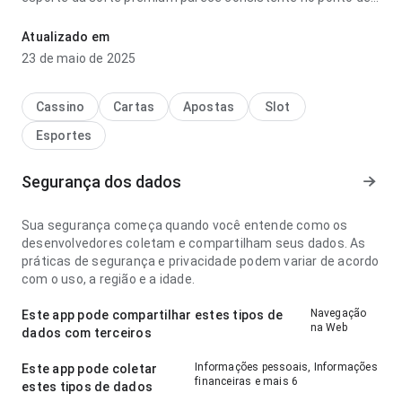
velocidade de carregamento com conexão mais lenta; a
interface não distrai das informações do app. A experiência
Atualizado em
combina bem com uso frequente.
23 de maio de 2025
Cassino
Cartas
Apostas
Slot
Esportes
Segurança dos dados
Sua segurança começa quando você entende como os
desenvolvedores coletam e compartilham seus dados. As
práticas de segurança e privacidade podem variar de acordo
com o uso, a região e a idade.
Navegação
Este app pode compartilhar estes tipos de
na Web
dados com terceiros
Informações pessoais, Informações
Este app pode coletar
financeiras e mais 6
estes tipos de dados