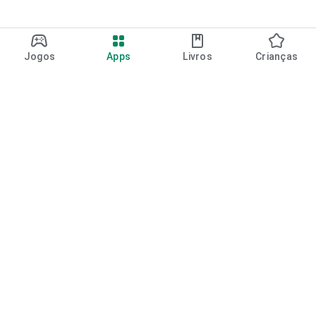
Jogos
Apps
Livros
Crianças
Google Play
Play Pass
Pontos do Play Points
Vales-presente
Resgatar
Política de reembolso