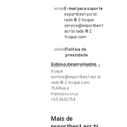
email
E-mail para suporte
esportbest acr bi
rads ® 2 truque-
service@esportbest
acr bi rads ® 2
truque.com
shield
Política de
privacidade
Sobre o desenvolvedor
esportbest acr bi rads ® 2
truque
service@esportbest acr bi
rads ® 2 truque.com
754 Rua e
francisco.cruz
+55 5635754
Mais de
esportbest acr bi