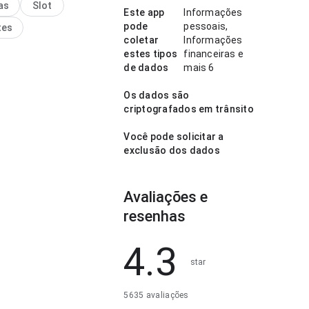
as
Slot
fiança ao usuário.
Este app
Informações
pode
pessoais,
tes
coletar
Informações
estes tipos
financeiras e
de dados
mais 6
Os dados são
criptografados em trânsito
Você pode solicitar a
exclusão dos dados
Avaliações e
resenhas
4.3
star
5635 avaliações