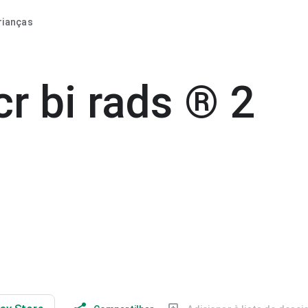
rianças
r bi rads ® 2