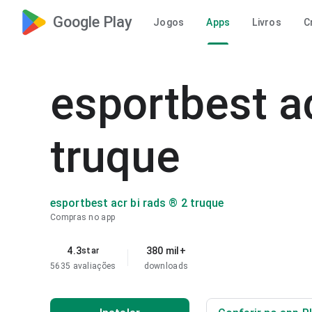
Google Play
Jogos
Apps
Livros
C
esportbest ac
truque
esportbest acr bi rads ® 2 truque
Compras no app
4.3
380 mil+
star
5635 avaliações
downloads