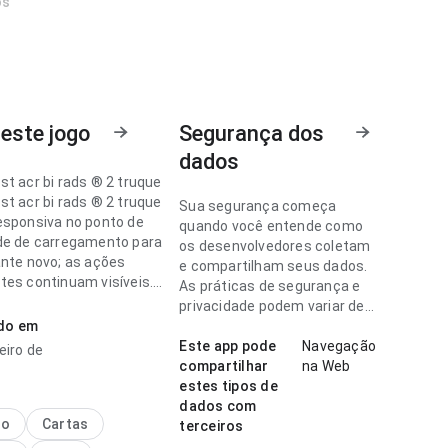
os
este jogo
Segurança dos
dados
st acr bi rads ® 2 truque
st acr bi rads ® 2 truque
Sua segurança começa
esponsiva no ponto de
quando você entende como
de de carregamento para
os desenvolvedores coletam
ante novo; as ações
e compartilham seus dados.
tes continuam visíveis.
As práticas de segurança e
em quer decidir
privacidade podem variar de
te se vale instalar.
ado em
acordo com o uso, a região e
a idade.
Este app pode
Navegação
eiro de
st acr bi rads ® 2 truque
compartilhar
na Web
onfortável no ponto de
estes tipos de
 navegação comparando
dados com
 parecidos; os rótulos são
no
Cartas
terceiros
e acompanhar. Isso passa