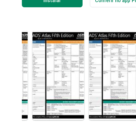
Instalar
Conferir no app P