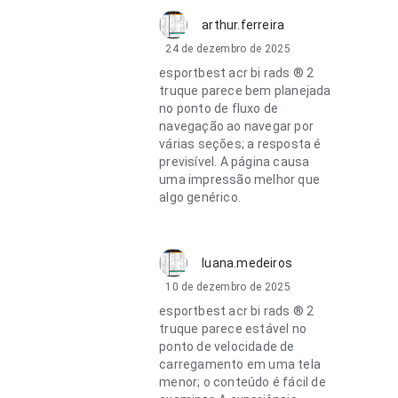
arthur.ferreira
24 de dezembro de 2025
esportbest acr bi rads ® 2
truque parece bem planejada
no ponto de fluxo de
navegação ao navegar por
várias seções; a resposta é
previsível. A página causa
uma impressão melhor que
algo genérico.
luana.medeiros
10 de dezembro de 2025
esportbest acr bi rads ® 2
truque parece estável no
ponto de velocidade de
carregamento em uma tela
menor; o conteúdo é fácil de