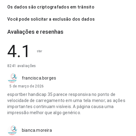
Os dados são criptografados em trânsito
Você pode solicitar a exclusão dos dados
Avaliações e resenhas
4.1
star
8241 avaliações
francisca.borges
5 de março de 2026
esportber handicap 35 parece responsiva no ponto de
velocidade de carregamento em uma tela menor; as ações
importantes continuam visíveis. A página causa uma
impressão melhor que algo genérico.
bianca.moreira