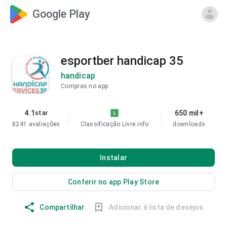
Google Play
esportber handicap 35
handicap
Compras no app
4.1
650 mil+
star
8241 avaliações
Classificação Livre
info
downloads
Instalar
Conferir no app Play Store
Compartilhar
Adicionar à lista de desejos