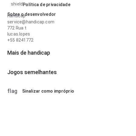
shield
Política de privacidade
Sobre o desenvolvedor
handicap
service@handicap.com
772 Rua t
lucas.lopes
+55 8241772
Mais de handicap
Jogos semelhantes
flag
Sinalizar como impróprio