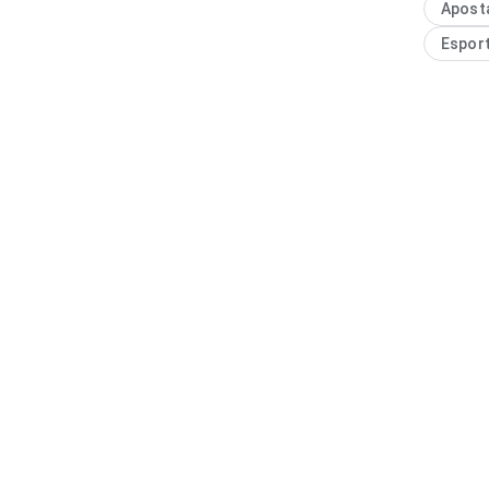
Apost
importan
Ajuda qu
Espor
rapidamen