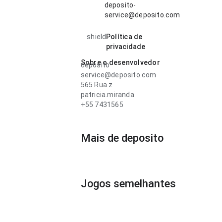
deposito-
service@deposito.com
shield
Política de
privacidade
Sobre o desenvolvedor
deposito
service@deposito.com
565 Rua z
patricia.miranda
+55 7431565
Mais de deposito
Jogos semelhantes