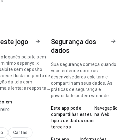
os
este jogo
Segurança dos
dados
 x leganés palpite sem
 minimo espanyol x
Sua segurança começa quando
palpite sem deposito
você entende como os
arece fluida no ponto de
desenvolvedores coletam e
ção da tela com
compartilham seus dados. As
mais lenta; a resposta é
práticas de segurança e
l. Isso passa mais
privacidade podem variar de
a ao usuário.
ado em
acordo com o uso, a região e a
idade.
Este app pode
Navegação
reiro
 x leganés palpite sem
compartilhar estes
na Web
 minimo parece
tipos de dados com
da no ponto de fluxo de
terceiros
ão comparando com
no
Cartas
ecidos; as ações
Este app
Informações