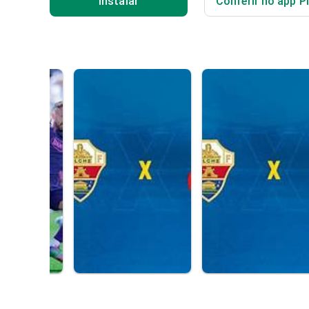
Instalar
Conferir no app P