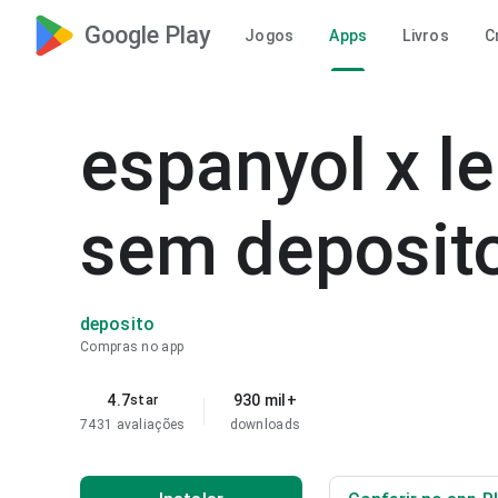
Google Play
Jogos
Apps
Livros
C
espanyol x l
sem deposit
deposito
Compras no app
4.7
930 mil+
star
7431 avaliações
downloads