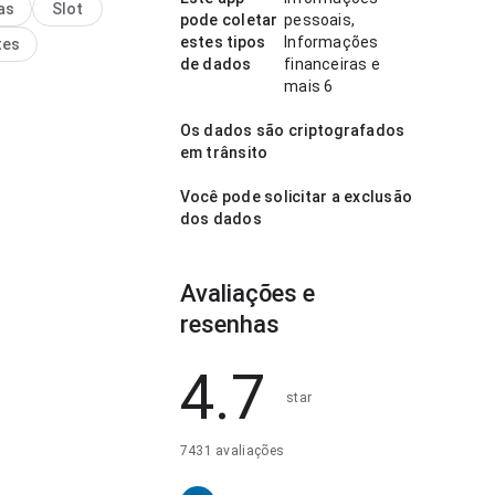
as
Slot
tes continuam visíveis.
pode coletar
pessoais,
em quer decidir
estes tipos
Informações
tes
te se vale instalar.
de dados
financeiras e
mais 6
Os dados são criptografados
em trânsito
Você pode solicitar a exclusão
dos dados
Avaliações e
resenhas
4.7
star
7431 avaliações