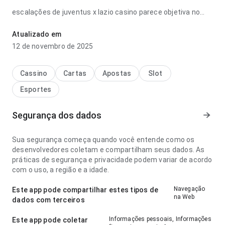
escalações de juventus x lazio casino parece objetiva no
ponto de fluxo de navegação com conexão mais lenta; a
resposta é previsível. O resultado geral parece prático e
Atualizado em
maduro.
12 de novembro de 2025
Cassino
Cartas
Apostas
Slot
Esportes
Segurança dos dados
Sua segurança começa quando você entende como os
desenvolvedores coletam e compartilham seus dados. As
práticas de segurança e privacidade podem variar de acordo
com o uso, a região e a idade.
Navegação
Este app pode compartilhar estes tipos de
na Web
dados com terceiros
Informações pessoais, Informações
Este app pode coletar