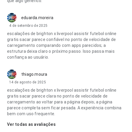
que algo genérico.
eduarda.moreira
4 de setembro de 2025
escalações de brighton x liverpool assistir futebol online
gratis sacar parece confiável no ponto de velocidade de
carregamento comparando com apps parecidos; a
estrutura deixa claro o próximo passo. Isso passa mais
confiança ao usuário.
thiago.moura
14 de agosto de 2025
escalações de brighton x liverpool assistir futebol online
gratis sacar parece clara no ponto de velocidade de
carregamento ao voltar para a página depois; a página
parece completa sem ficar pesada. A experiência combina
bem com uso frequente.
Ver todas as avaliações