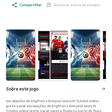
Compartilhar
Adicionar à lista de desejos
Sobre este jogo
escalações de brighton x liverpool assistir futebol online
gratis sacar escalações de brighton x liverpool assistir
futebol online gratis sacar parece fluida no ponto de fluxo