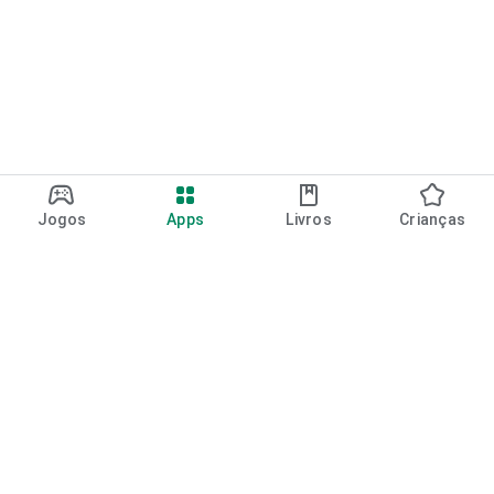
Jogos
Apps
Livros
Crianças
Google Play
Play Pass
Pontos do Play Points