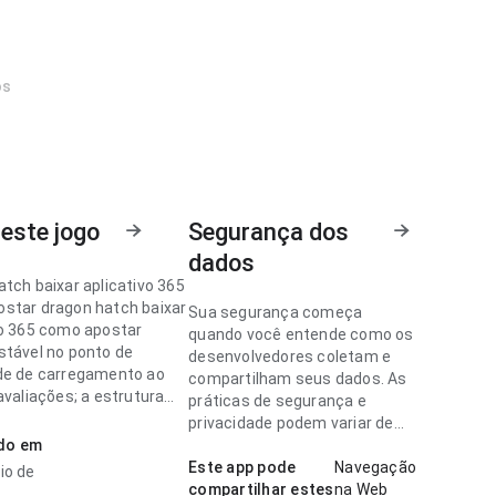
os
este jogo
Segurança dos
dados
atch baixar aplicativo 365
star dragon hatch baixar
Sua segurança começa
vo 365 como apostar
quando você entende como os
stável no ponto de
desenvolvedores coletam e
de de carregamento ao
compartilham seus dados. As
avaliações; a estrutura
práticas de segurança e
aro o próximo passo. Ajuda
privacidade podem variar de
r decidir rapidamente se
ado em
acordo com o uso, a região e a
lar.
idade.
Este app pode
Navegação
io de
compartilhar estes
na Web