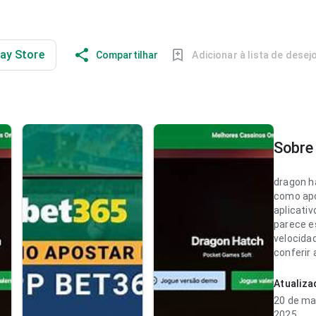
lay Store
Compartilhar
Adicionar à lista de desej
Sobre 
dragon h
como apo
aplicati
parece e
velocida
conferir 
deixa cl
quem que
Atualiz
vale insta
20 de ma
2025