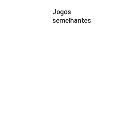
Jogos
semelhantes