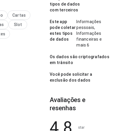
atch baixar aplicativo 365
tipos de dados
star parece fluida no
com terceiros
 velocidade de
no
Cartas
ento lendo descrições
Este app
Informações
as
Slot
 conteúdo é fácil de
pode coletar
pessoais,
. Ajuda quem quer decidir
estes tipos
Informações
tes
te se vale instalar.
de dados
financeiras e
mais 6
Os dados são criptografados
em trânsito
Você pode solicitar a
exclusão dos dados
Avaliações e
resenhas
4.8
star