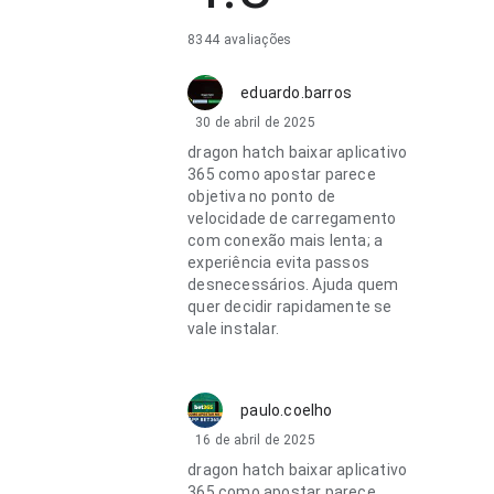
8344 avaliações
eduardo.barros
30 de abril de 2025
dragon hatch baixar aplicativo
365 como apostar parece
objetiva no ponto de
velocidade de carregamento
com conexão mais lenta; a
experiência evita passos
desnecessários. Ajuda quem
quer decidir rapidamente se
vale instalar.
paulo.coelho
16 de abril de 2025
dragon hatch baixar aplicativo
365 como apostar parece