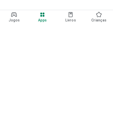
Jogos
Apps
Livros
Crianças
Google Play
Play Pass
Pontos do Play Points
Vales-presente
Resgatar
Política de reembolso