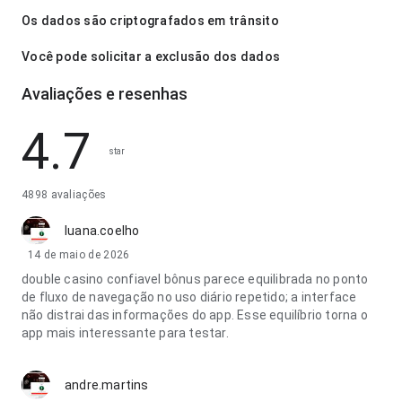
Os dados são criptografados em trânsito
Você pode solicitar a exclusão dos dados
Avaliações e resenhas
4.7
star
4898 avaliações
luana.coelho
14 de maio de 2026
double casino confiavel bônus parece equilibrada no ponto
de fluxo de navegação no uso diário repetido; a interface
não distrai das informações do app. Esse equilíbrio torna o
app mais interessante para testar.
andre.martins