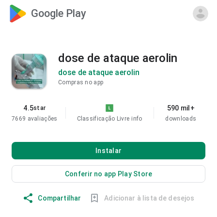
Google Play
dose de ataque aerolin
dose de ataque aerolin
Compras no app
4.5
590 mil+
star
7669 avaliações
Classificação Livre
info
downloads
Instalar
Conferir no app Play Store
Compartilhar
Adicionar à lista de desejos