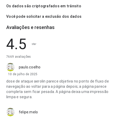
Os dados são criptografados em trânsito
Você pode solicitar a exclusão dos dados
Avaliações e resenhas
4.5
star
7669 avaliações
paulo.coelho
10 de julho de 2025
dose de ataque aerolin parece objetiva no ponto de fluxo de
navegação ao voltar para a página depois; a página parece
completa sem ficar pesada. A página deixa uma impressão
limpa e segura.
felipe.melo