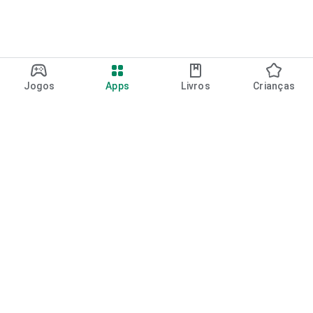
Jogos
Apps
Livros
Crianças
Google Play
Play Pass
Pontos do Play Points
Vales-presente
Resgatar
Política de reembolso