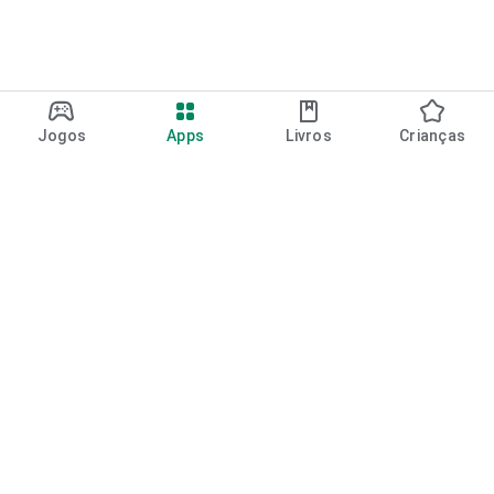
Jogos
Apps
Livros
Crianças
Google Play
Play Pass
Pontos do Play Points
Vales-presente
Resgatar
Política de reembolso