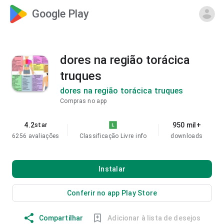
Google Play
dores na região torácica
truques
dores na região torácica truques
Compras no app
4.2
950 mil+
star
6256 avaliações
Classificação Livre
info
downloads
Instalar
Conferir no app Play Store
Compartilhar
Adicionar à lista de desejos