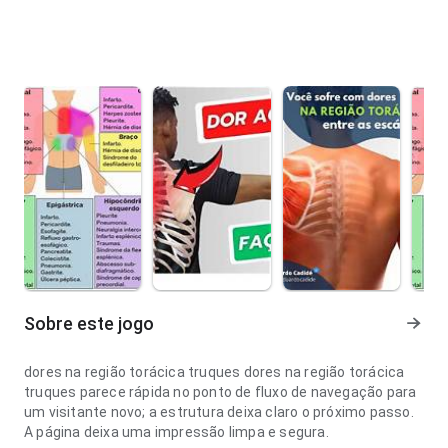
Sobre este jogo
dores na região torácica truques dores na região torácica
truques parece rápida no ponto de fluxo de navegação para
um visitante novo; a estrutura deixa claro o próximo passo.
A página deixa uma impressão limpa e segura.