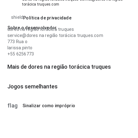
torácica truques.com
shield
Política de privacidade
Sobre o desenvolvedor
dores na região torácica truques
service@dores na região torácica truques.com
773 Rua o
larissa.pinto
+55 6256773
Mais de dores na região torácica truques
Jogos semelhantes
flag
Sinalizar como impróprio