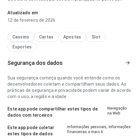
velocidade de carregamento com conexão mais lenta; a
página parece completa sem ficar pesada. Esse equilíbrio
Atualizado em
torna o app mais interessante para testar.
12 de fevereiro de 2026
Cassino
Cartas
Apostas
Slot
Esportes
Segurança dos dados
Sua segurança começa quando você entende como os
desenvolvedores coletam e compartilham seus dados. As
práticas de segurança e privacidade podem variar de acordo
com o uso, a região e a idade.
Navegação
Este app pode compartilhar estes tipos de
na Web
dados com terceiros
Informações pessoais, Informações
Este app pode coletar
financeiras e mais 6
estes tipos de dados