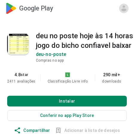
Google Play
deu no poste hoje às 14 horas
jogo do bicho confiavel baixar
deu-no-poste
Compras no app
4.8
290 mil+
star
2411 avaliações
Classificação Livre
info
downloads
Instalar
Conferir no app Play Store
Compartilhar
Adicionar à lista de desejos