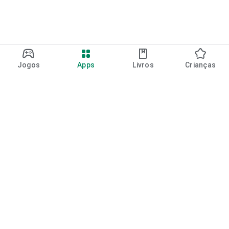
Jogos
Apps
Livros
Crianças
Google Play
Play Pass
Pontos do Play Points
Vales-presente
Resgatar
Política de reembolso