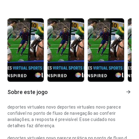
Sobre este jogo
deportes virtuales novo deportes virtuales novo parece
confiável no ponto de fluxo de navegação ao conferir
avaliações; a resposta é previsível. Esse cuidado nos
detalhes faz diferença.
deportes virtuales novo parece prática no ponto de fluxo de