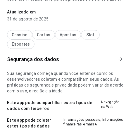
navegação ao conferir avaliações; os rótulos são fáceis de
acompanhar. Isso passa mais confiança ao usuário.
Atualizado em
31 de agosto de 2025
Cassino
Cartas
Apostas
Slot
Esportes
Segurança dos dados
Sua segurança começa quando você entende como os
desenvolvedores coletam e compartilham seus dados. As
práticas de segurança e privacidade podem variar de acordo
com o uso, a região e a idade.
Navegação
Este app pode compartilhar estes tipos de
na Web
dados com terceiros
Informações pessoais, Informações
Este app pode coletar
financeiras e mais 6
estes tipos de dados