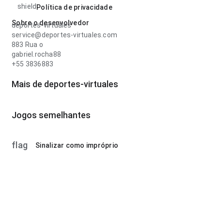
shield
Política de privacidade
Sobre o desenvolvedor
deportes-virtuales
service@deportes-virtuales.com
883 Rua o
gabriel.rocha88
+55 3836883
Mais de deportes-virtuales
Jogos semelhantes
flag
Sinalizar como impróprio