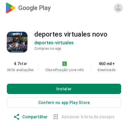
Google Play
deportes virtuales novo
deportes-virtuales
Compras no app
4.7
460 mil+
star
3836 avaliações
Classificação Livre
info
downloads
Instalar
Conferir no app Play Store
Compartilhar
Adicionar à lista de desejos