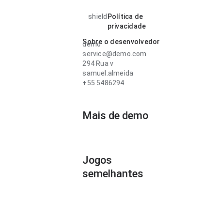
shield
Política de
privacidade
Sobre o desenvolvedor
demo
service@demo.com
294 Rua v
samuel.almeida
+55 5486294
Mais de demo
Jogos
semelhantes