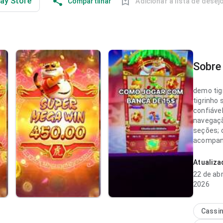
lay Store
Compartilhar
Adicionar à lista de desej
Sobre 
demo tig
tigrinho
confiável
navegaçã
seções; 
acompanh
decidir 
instalar.
Atualiz
22 de abr
demo tig
2026
parece r
navegaç
rápida; a
Cassi
desneces