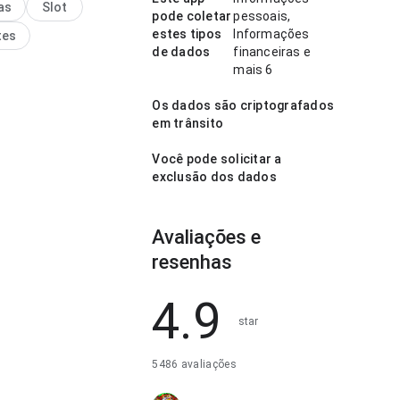
as
Slot
app mais interessante
pode coletar
pessoais,
ar.
estes tipos
Informações
tes
de dados
financeiras e
mais 6
Os dados são criptografados
em trânsito
Você pode solicitar a
exclusão dos dados
Avaliações e
resenhas
4.9
star
5486 avaliações