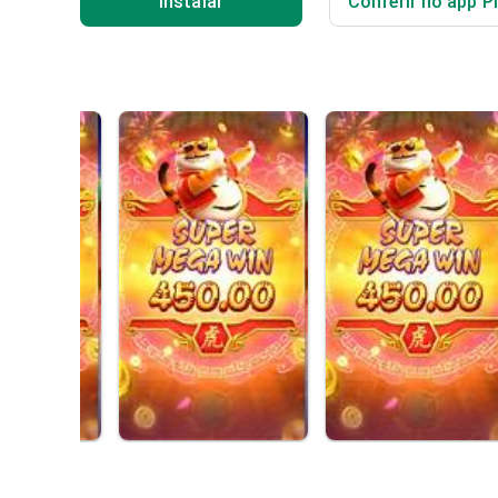
Instalar
Conferir no app P