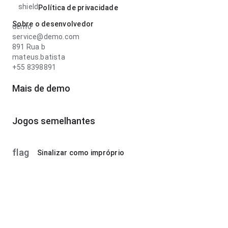
shield
Política de privacidade
Sobre o desenvolvedor
demo
service@demo.com
891 Rua b
mateus.batista
+55 8398891
Mais de demo
Jogos semelhantes
flag
Sinalizar como impróprio