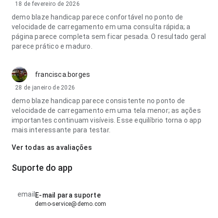
18 de fevereiro de 2026
demo blaze handicap parece confortável no ponto de
velocidade de carregamento em uma consulta rápida; a
página parece completa sem ficar pesada. O resultado geral
parece prático e maduro.
francisca.borges
28 de janeiro de 2026
demo blaze handicap parece consistente no ponto de
velocidade de carregamento em uma tela menor; as ações
importantes continuam visíveis. Esse equilíbrio torna o app
mais interessante para testar.
Ver todas as avaliações
Suporte do app
email
E-mail para suporte
demo-service@demo.com