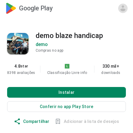
Google Play
demo blaze handicap
demo
Compras no app
4.8
330 mil+
star
8398 avaliações
Classificação Livre
info
downloads
Instalar
Conferir no app Play Store
Compartilhar
Adicionar à lista de desejos