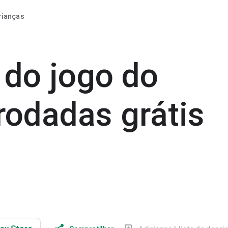
rianças
 do jogo do
 rodadas grátis