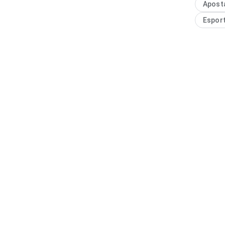
Apost
hierarqui
resultado
Espor
maduro.