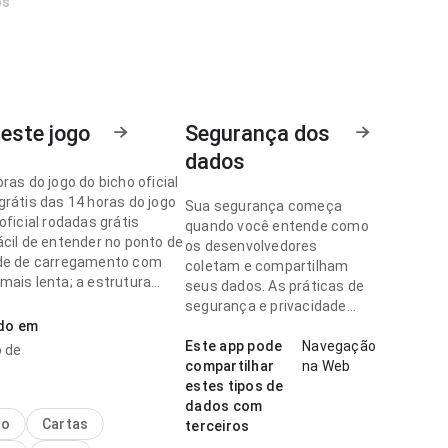
os
este jogo
Segurança dos
dados
ras do jogo do bicho oficial
grátis das 14 horas do jogo
Sua segurança começa
oficial rodadas grátis
quando você entende como
ácil de entender no ponto de
os desenvolvedores
de de carregamento com
coletam e compartilham
mais lenta; a estrutura
seus dados. As práticas de
ro o próximo passo. A
segurança e privacidade
ausa uma impressão melhor
ado em
podem variar de acordo com
genérico.
o uso, a região e a idade.
Este app pode
Navegação
o de
compartilhar
na Web
ras do jogo do bicho oficial
estes tipos de
grátis parece confiável no
dados com
 fluxo de navegação ao
no
Cartas
terceiros
ra a página depois; a