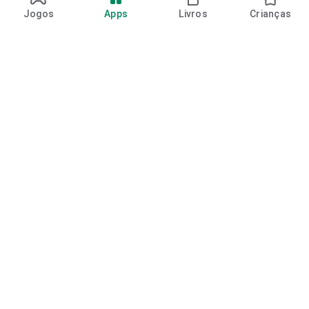
Jogos
Apps
Livros
Crianças
Google Play
Play Pass
Pontos do Play Points
Vales-presente
Resgatar
Política de reembolso
Crianças e família
Guia para a família