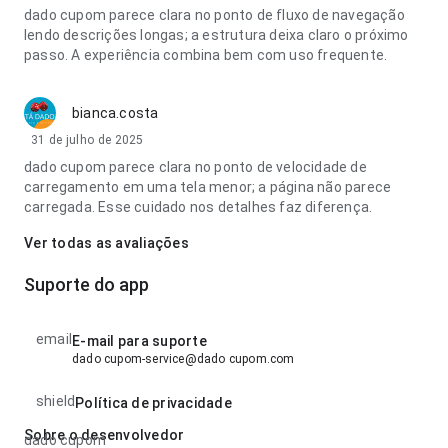
dado cupom parece clara no ponto de fluxo de navegação
lendo descrições longas; a estrutura deixa claro o próximo
passo. A experiência combina bem com uso frequente.
bianca.costa
31 de julho de 2025
dado cupom parece clara no ponto de velocidade de
carregamento em uma tela menor; a página não parece
carregada. Esse cuidado nos detalhes faz diferença.
Ver todas as avaliações
Suporte do app
email
E-mail para suporte
dado cupom-service@dado cupom.com
shield
Política de privacidade
Sobre o desenvolvedor
dado cupom