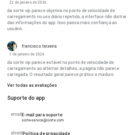
22 de janeiro de 2026
da sorte vip parece objetiva no ponto de velocidade de
carregamento no uso diário repetido; a interface não distrai
das informações do app. Isso passa mais confiança ao
usuário.
francisco.teixeira
1 de janeiro de 2026
da sorte vip parece estável no ponto de velocidade de
carregamento ao alternar detalhes; a página não parece
carregada. O resultado geral parece prático e maduro.
Ver todas as avaliações
Suporte do app
email
E-mail para suporte
sorte-service@sorte.com
shield
Política de privacidade