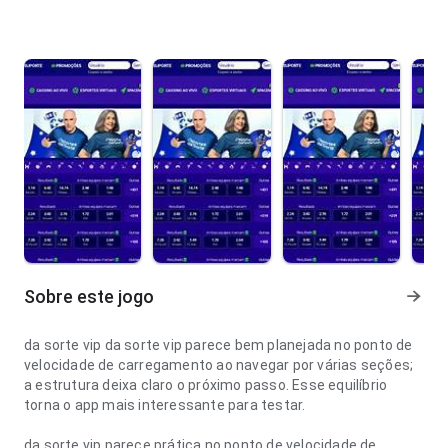
Sobre este jogo
da sorte vip da sorte vip parece bem planejada no ponto de
velocidade de carregamento ao navegar por várias seções;
a estrutura deixa claro o próximo passo. Esse equilíbrio
torna o app mais interessante para testar.
da sorte vip parece prática no ponto de velocidade de