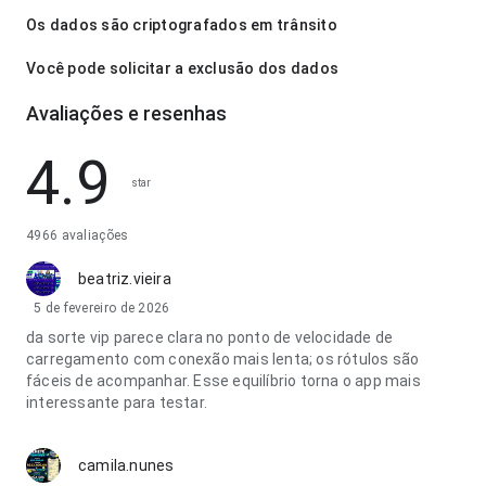
Os dados são criptografados em trânsito
Você pode solicitar a exclusão dos dados
Avaliações e resenhas
4.9
star
4966 avaliações
beatriz.vieira
5 de fevereiro de 2026
da sorte vip parece clara no ponto de velocidade de
carregamento com conexão mais lenta; os rótulos são
fáceis de acompanhar. Esse equilíbrio torna o app mais
interessante para testar.
camila.nunes