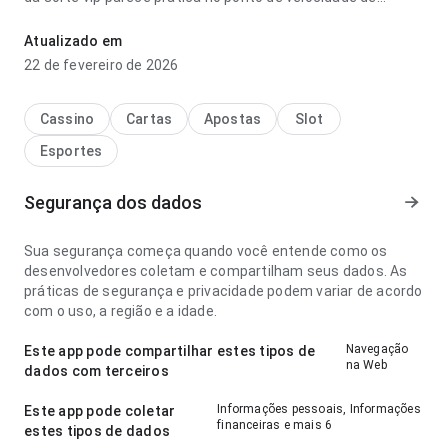
carregamento em uma tela menor; as ações importantes
continuam visíveis. O resultado geral parece prático e
Atualizado em
maduro.
22 de fevereiro de 2026
Cassino
Cartas
Apostas
Slot
Esportes
Segurança dos dados
Sua segurança começa quando você entende como os
desenvolvedores coletam e compartilham seus dados. As
práticas de segurança e privacidade podem variar de acordo
com o uso, a região e a idade.
Navegação
Este app pode compartilhar estes tipos de
na Web
dados com terceiros
Informações pessoais, Informações
Este app pode coletar
financeiras e mais 6
estes tipos de dados