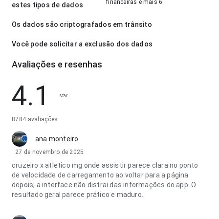
financeiras e mais 6
estes tipos de dados
Os dados são criptografados em trânsito
Você pode solicitar a exclusão dos dados
Avaliações e resenhas
4.1
star
8784 avaliações
ana.monteiro
27 de novembro de 2025
cruzeiro x atletico mg onde assistir parece clara no ponto
de velocidade de carregamento ao voltar para a página
depois; a interface não distrai das informações do app. O
resultado geral parece prático e maduro.