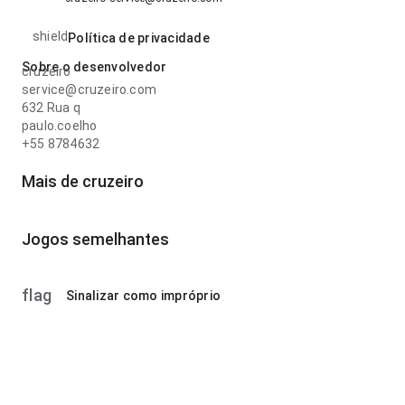
shield
Política de privacidade
Sobre o desenvolvedor
cruzeiro
service@cruzeiro.com
632 Rua q
paulo.coelho
+55 8784632
Mais de cruzeiro
Jogos semelhantes
flag
Sinalizar como impróprio