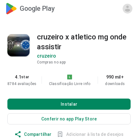
Google Play
cruzeiro x atletico mg onde
assistir
cruzeiro
Compras no app
4.1
990 mil+
star
8784 avaliações
Classificação Livre
info
downloads
Instalar
Conferir no app Play Store
Compartilhar
Adicionar à lista de desejos