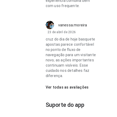
experiência combina bem
com uso frequente.
vanessa.moreira
23 de abril de 2026
cruz do dia de hoje basquete
apostas parece confortável
no ponto de fluxo de
navegação para um visitante
novo; as ações importantes
continuam visíveis. Esse
cuidado nos detalhes faz
diferença.
Ver todas as avaliações
Suporte do app