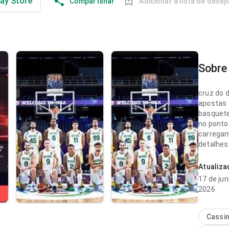
lay Store
Compartilhar
Adicionar à lista de desej
Sobre 
cruz do 
apostas 
basquete
no ponto
carregam
detalhes;
examinar
rapidamen
Atualiz
17 de ju
cruz do 
2026
apostas 
de veloc
conferir 
Cassi
deixa cla