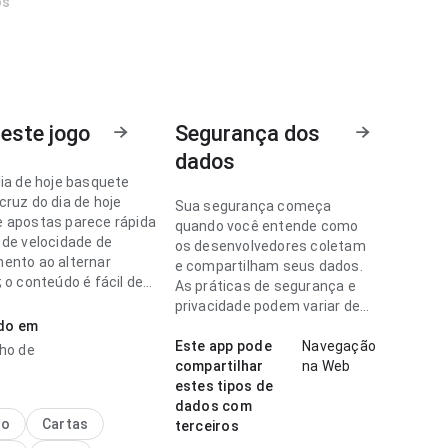
os
este jogo
Segurança dos
dados
dia de hoje basquete
cruz do dia de hoje
Sua segurança começa
 apostas parece rápida
quando você entende como
 de velocidade de
os desenvolvedores coletam
ento ao alternar
e compartilham seus dados.
 o conteúdo é fácil de
As práticas de segurança e
. Ajuda quem quer decidir
privacidade podem variar de
te se vale instalar.
ado em
acordo com o uso, a região e a
idade.
Este app pode
Navegação
nho de
dia de hoje basquete
compartilhar
na Web
parece madura no ponto
estes tipos de
idade de carregamento ao
dados com
avaliações; a estrutura
no
Cartas
terceiros
ro o próximo passo. Isso