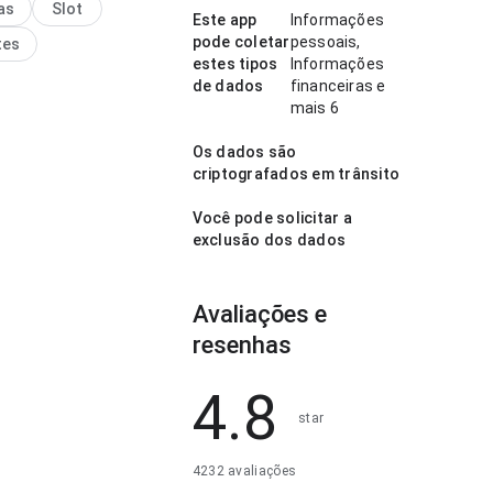
as
Slot
is confiança ao usuário.
Este app
Informações
pode coletar
pessoais,
tes
estes tipos
Informações
de dados
financeiras e
mais 6
Os dados são
criptografados em trânsito
Você pode solicitar a
exclusão dos dados
Avaliações e
resenhas
4.8
star
4232 avaliações