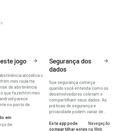
os
este jogo
Segurança dos
dados
abstinência alcoólica o
rhtm mini roulette
Sua segurança começa
rise de abstinência
quando você entende como os
a o que fazerhtm mini
desenvolvedores coletam e
 android parece
compartilham seus dados. As
nte no ponto de
práticas de segurança e
de de carregamento em
privacidade podem variar de
 menor; a página parece
ado em
acordo com o uso, a região e a
 sem ficar pesada. A
idade.
Este app pode
Navegação
rço de
eixa uma impressão
compartilhar estes
na Web