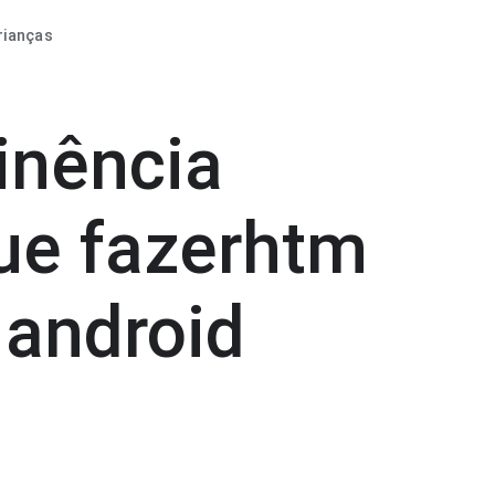
rianças
inência
que fazerhtm
 android