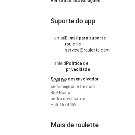
Ver todas as avaliações
Suporte do app
email
E-mail para suporte
roulette-
service@roulette.com
shield
Política de
privacidade
Sobre o desenvolvedor
roulette
service@roulette.com
459 Rua p
pedro.cavalcante
+55 1674459
Mais de roulette