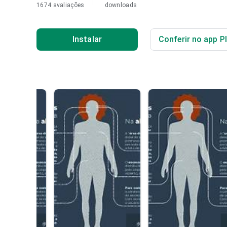
1674 avaliações
downloads
Instalar
Conferir no app P