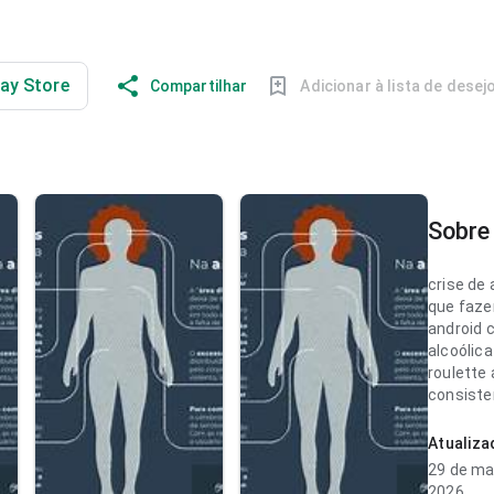
lay Store
Compartilhar
Adicionar à lista de desej
Sobre 
crise de 
que faze
android c
alcoólic
roulette
consiste
velocida
uma tela
Atualiz
completa
29 de ma
página d
2026