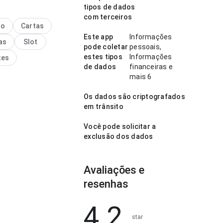
egura.
tipos de dados
com terceiros
abstinência alcoólica o
no
Cartas
rhtm mini roulette
Este app
Informações
as
Slot
parece equilibrada no
pode coletar
pessoais,
 fluxo de navegação para
estes tipos
Informações
tes
nte novo; a experiência
de dados
financeiras e
ssos desnecessários.
mais 6
dado nos detalhes faz
a.
Os dados são criptografados
em trânsito
Você pode solicitar a
exclusão dos dados
Avaliações e
resenhas
4.2
star