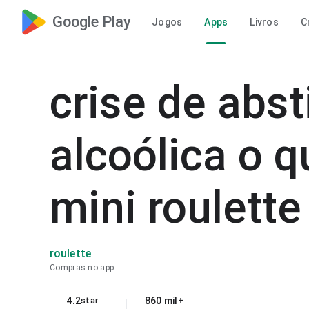
Google Play
Jogos
Apps
Livros
C
crise de abst
alcoólica o 
mini roulette
roulette
Compras no app
4.2
860 mil+
star