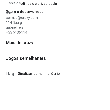
shield
Política de privacidade
Sobre o desenvolvedor
crazy
service@crazy.com
114 Rua g
gabriel.reis
+55 5136114
Mais de crazy
Jogos semelhantes
flag
Sinalizar como impróprio