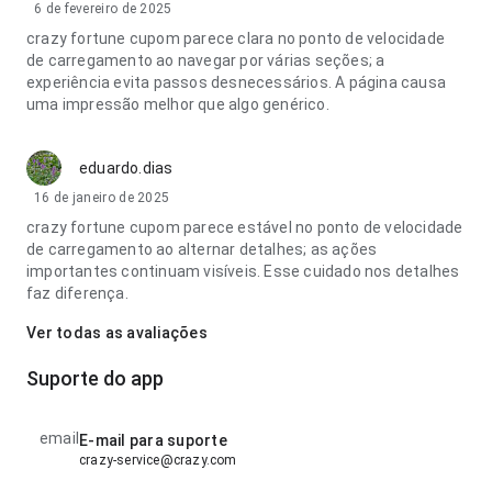
6 de fevereiro de 2025
crazy fortune cupom parece clara no ponto de velocidade
de carregamento ao navegar por várias seções; a
experiência evita passos desnecessários. A página causa
uma impressão melhor que algo genérico.
eduardo.dias
16 de janeiro de 2025
crazy fortune cupom parece estável no ponto de velocidade
de carregamento ao alternar detalhes; as ações
importantes continuam visíveis. Esse cuidado nos detalhes
faz diferença.
Ver todas as avaliações
Suporte do app
email
E-mail para suporte
crazy-service@crazy.com