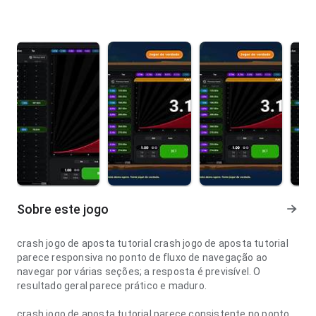
Sobre este jogo
crash jogo de aposta tutorial crash jogo de aposta tutorial
parece responsiva no ponto de fluxo de navegação ao
navegar por várias seções; a resposta é previsível. O
resultado geral parece prático e maduro.
crash jogo de aposta tutorial parece consistente no ponto