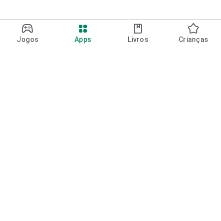
Jogos
Apps
Livros
Crianças
Google Play
Play Pass
Pontos do Play Points
Vales-presente
Resgatar
Política de reembolso