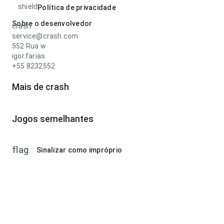
shield
Política de privacidade
Sobre o desenvolvedor
crash
service@crash.com
552 Rua w
igor.farias
+55 8232552
Mais de crash
Jogos semelhantes
flag
Sinalizar como impróprio