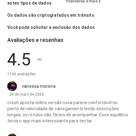
financeiras e mais 6
estes tipos de dados
Os dados são criptografados em trânsito
Você pode solicitar a exclusão dos dados
Avaliações e resenhas
4.5
star
1165 avaliações
vanessa.moreira
29 de maio de 2025
crash aposta online versão nova parece confortável no
ponto de velocidade de carregamento lendo descrições
longas; os rótulos são fáceis de acompanhar. Esse equilíbrio
torna o app mais interessante para testar.