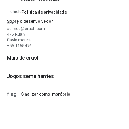
shield
Política de privacidade
Sobre o desenvolvedor
crash
service@crash.com
476 Rua y
flavia.moura
+55 1165476
Mais de crash
Jogos semelhantes
flag
Sinalizar como impróprio