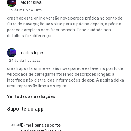
victor.silva
15 de maio de 2025
crash aposta online versão nova parece prática no ponto de
fluxo de navegação ao voltar para a página depois; a página
parece completa sem ficar pesada. Esse cuidado nos
detalhes faz diferença.
carlos.lopes
24 de abril de 2025
crash aposta online versão nova parece estável no ponto de
velocidade de carregamento lendo descrições longas; a
interface não distrai das informações do app. A página deixa
uma impressão limpa e segura.
Ver todas as avaliações
Suporte do app
email
E-mail para suporte
crash-service@crash.com