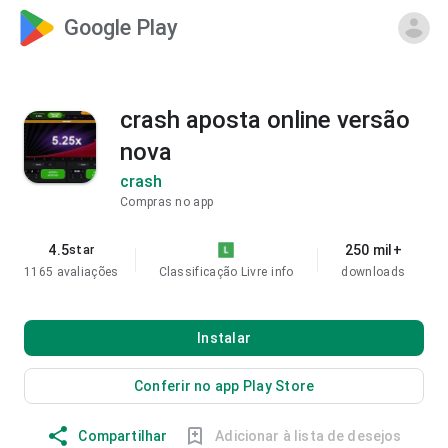
Google Play
crash aposta online versão
nova
crash
Compras no app
4.5
250 mil+
star
1165 avaliações
Classificação Livre
info
downloads
Instalar
Conferir no app Play Store
Compartilhar
Adicionar à lista de desejos