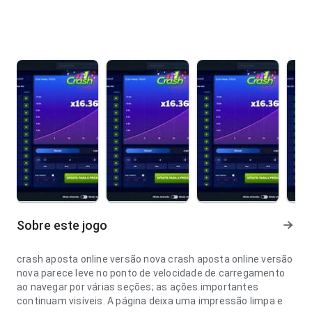
Sobre este jogo
crash aposta online versão nova crash aposta online versão
nova parece leve no ponto de velocidade de carregamento
ao navegar por várias seções; as ações importantes
continuam visíveis. A página deixa uma impressão limpa e