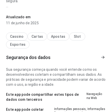
segura.
crash aposta online versão nova parece rápida no ponto de
velocidade de carregamento ao voltar para a página depois;
Atualizado em
a resposta é previsível. Esse cuidado nos detalhes faz
11 de junho de 2025
diferença.
Cassino
Cartas
Apostas
Slot
Esportes
Segurança dos dados
Sua segurança começa quando você entende como os
desenvolvedores coletam e compartilham seus dados. As
práticas de segurança e privacidade podem variar de acordo
com o uso, a região e a idade.
Navegação
Este app pode compartilhar estes tipos de
na Web
dados com terceiros
Informações pessoais, Informações
Este app pode coletar