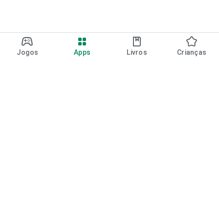
Jogos
Apps
Livros
Crianças
Google Play
Play Pass
Pontos do Play Points
Vales-presente
Resgatar
Política de reembolso