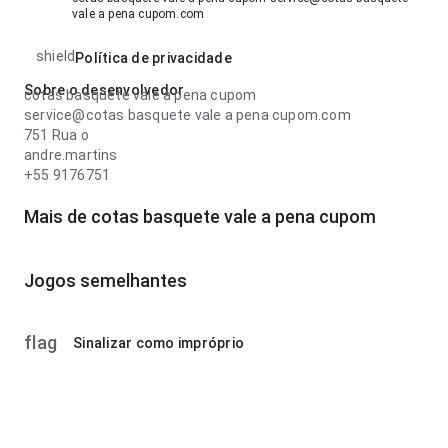
vale a pena cupom.com
shield
Política de privacidade
Sobre o desenvolvedor
cotas basquete vale a pena cupom
service@cotas basquete vale a pena cupom.com
751 Rua o
andre.martins
+55 9176751
Mais de cotas basquete vale a pena cupom
Jogos semelhantes
flag
Sinalizar como impróprio