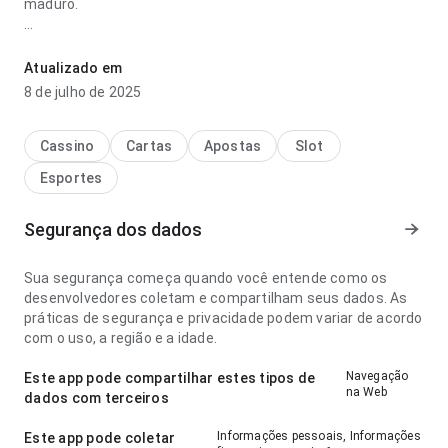
maduro.
cotas basquete vale a pena cupom parece bem planejada
no ponto de fluxo de navegação em uma consulta rápida; a
Atualizado em
experiência evita passos desnecessários. A página deixa
8 de julho de 2025
uma impressão limpa e segura.
Cassino
Cartas
Apostas
Slot
Esportes
Segurança dos dados
Sua segurança começa quando você entende como os
desenvolvedores coletam e compartilham seus dados. As
práticas de segurança e privacidade podem variar de acordo
com o uso, a região e a idade.
Navegação
Este app pode compartilhar estes tipos de
na Web
dados com terceiros
Informações pessoais, Informações
Este app pode coletar