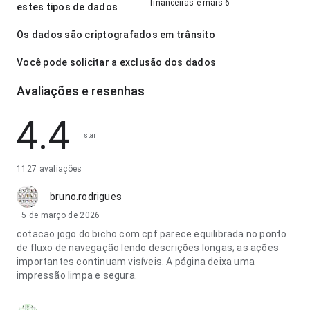
financeiras e mais 6
estes tipos de dados
Os dados são criptografados em trânsito
Você pode solicitar a exclusão dos dados
Avaliações e resenhas
4.4
star
1127 avaliações
bruno.rodrigues
5 de março de 2026
cotacao jogo do bicho com cpf parece equilibrada no ponto
de fluxo de navegação lendo descrições longas; as ações
importantes continuam visíveis. A página deixa uma
impressão limpa e segura.