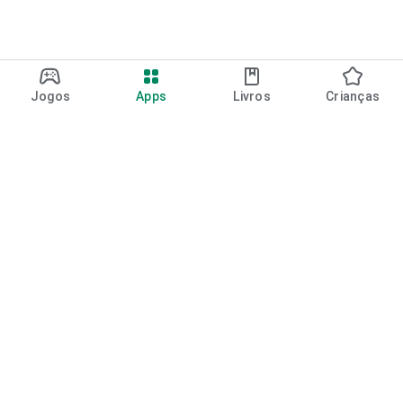
Jogos
Apps
Livros
Crianças
Google Play
Play Pass
Pontos do Play Points
Vales-presente
Resgatar
Política de reembolso