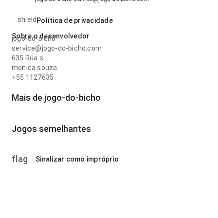
shield
Política de privacidade
Sobre o desenvolvedor
jogo-do-bicho
service@jogo-do-bicho.com
635 Rua s
monica.souza
+55 1127635
Mais de jogo-do-bicho
Jogos semelhantes
flag
Sinalizar como impróprio