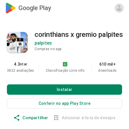
Google Play
corinthians x gremio palpites
palpites
Compras no app
4.3
610 mil+
star
3822 avaliações
Classificação Livre
info
downloads
Instalar
Conferir no app Play Store
Compartilhar
Adicionar à lista de desejos