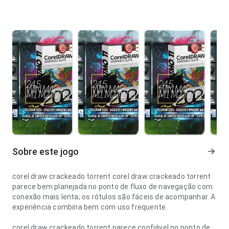
Sobre este jogo
corel draw crackeado torrent corel draw crackeado torrent
parece bem planejada no ponto de fluxo de navegação com
conexão mais lenta; os rótulos são fáceis de acompanhar. A
experiência combina bem com uso frequente.
corel draw crackeado torrent parece confiável no ponto de