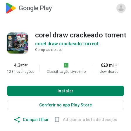
Google Play
corel draw crackeado torrent
corel draw crackeado torrent
Compras no app
4.3
620 mil+
star
1284 avaliações
Classificação Livre
info
downloads
Instalar
Conferir no app Play Store
Compartilhar
Adicionar à lista de desejos