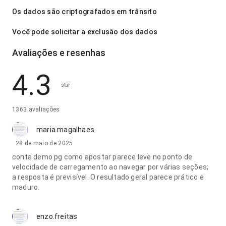
Os dados são criptografados em trânsito
Você pode solicitar a exclusão dos dados
Avaliações e resenhas
4.3
star
1363 avaliações
maria.magalhaes
28 de maio de 2025
conta demo pg como apostar parece leve no ponto de
velocidade de carregamento ao navegar por várias seções;
a resposta é previsível. O resultado geral parece prático e
maduro.
enzo.freitas