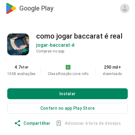
Google Play
como jogar baccarat é real
jogar-baccarat-é
Compras no app
4.7
290 mil+
star
1558 avaliações
Classificação Livre
info
downloads
Instalar
Conferir no app Play Store
Compartilhar
Adicionar à lista de desejos