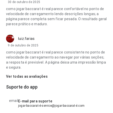
30 de outubro de 2025
como jogar baccarat é real parece confortável no ponto de
velocidade de carregamento lendo descrições longas; a
página parece completa sem ficar pesada. O resultado geral
parece prático e maduro.
luiz.farias
9 de outubro de 2025
como jogar baccarat é real parece consistente no ponto de
velocidade de carregamento ao navegar por várias seções;
a resposta é previsível. A página deixa uma impressão limpa
e segura.
Ver todas as avaliações
Suporte do app
email
E-mail para suporte
jogar-baccarat-é-service@jogar-baccarat-é.com