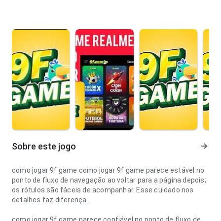
Sobre este jogo
como jogar 9f game como jogar 9f game parece estável no
ponto de fluxo de navegação ao voltar para a página depois;
os rótulos são fáceis de acompanhar. Esse cuidado nos
detalhes faz diferença.
como jogar 9f game parece confiável no ponto de fluxo de