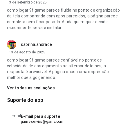
3 de setembro de 2025
como jogar 9f game parece fluida no ponto de organização
da tela comparando com apps parecidos; a página parece
completa sem ficar pesada. Ajuda quem quer decidir
rapidamente se vale instalar.
sabrina.andrade
13 de agosto de 2025
como jogar 9f game parece confiável no ponto de
velocidade de carregamento ao alternar detalhes; a
resposta é previsível. A página causa uma impressão
melhor que algo genérico.
Ver todas as avaliações
Suporte do app
email
E-mail para suporte
game-service@game.com