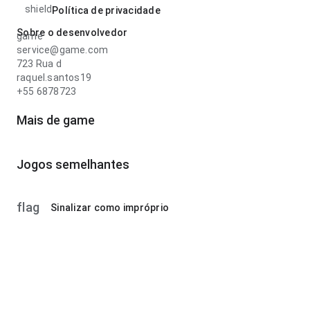
shield
Política de privacidade
Sobre o desenvolvedor
game
service@game.com
723 Rua d
raquel.santos19
+55 6878723
Mais de game
Jogos semelhantes
flag
Sinalizar como impróprio