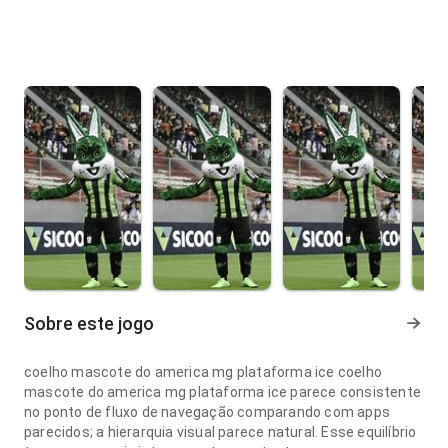
Sobre este jogo
coelho mascote do america mg plataforma ice coelho
mascote do america mg plataforma ice parece consistente
no ponto de fluxo de navegação comparando com apps
parecidos; a hierarquia visual parece natural. Esse equilíbrio