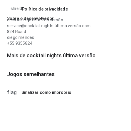
shield
Política de privacidade
Sobre o desenvolvedor
cocktail nights última versão
service@cocktail nights última versão.com
824 Rua d
diego.mendes
+55 9355824
Mais de cocktail nights última versão
Jogos semelhantes
flag
Sinalizar como impróprio