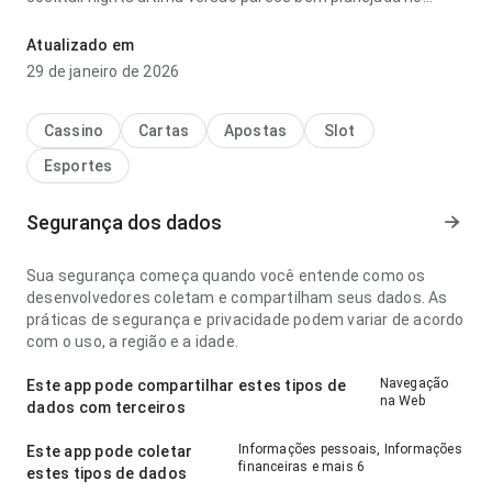
ponto de fluxo de navegação com conexão mais lenta; a
interface não distrai das informações do app. A página deixa
Atualizado em
uma impressão limpa e segura.
29 de janeiro de 2026
Cassino
Cartas
Apostas
Slot
Esportes
Segurança dos dados
Sua segurança começa quando você entende como os
desenvolvedores coletam e compartilham seus dados. As
práticas de segurança e privacidade podem variar de acordo
com o uso, a região e a idade.
Navegação
Este app pode compartilhar estes tipos de
na Web
dados com terceiros
Informações pessoais, Informações
Este app pode coletar
financeiras e mais 6
estes tipos de dados