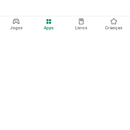
Jogos
Apps
Livros
Crianças
Google Play
Play Pass
Pontos do Play Points
Vales-presente
Resgatar
Política de reembolso