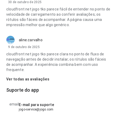
30 de outubro de 2025
cloudfront net jogo tko parece fácil de entender no ponto de
velocidade de carregamento ao conferir avaliações; os
rótulos são fáceis de acompanhar. A página causa uma
impressão melhor que algo genérico.
aline.carvalho
9 de outubro de 2025
cloudfront net jogo tko parece clara no ponto de fluxo de
navegação antes de decidir instalar; os rótulos são fáceis
de acompanhar. A experiência combina bem com uso
frequente.
Ver todas as avaliações
Suporte do app
email
E-mail para suporte
jogo-service@jogo.com