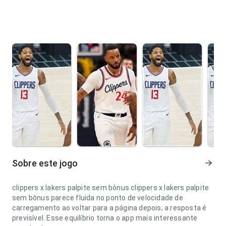
Sobre este jogo
clippers x lakers palpite sem bônus clippers x lakers palpite
sem bônus parece fluida no ponto de velocidade de
carregamento ao voltar para a página depois; a resposta é
previsível. Esse equilíbrio torna o app mais interessante