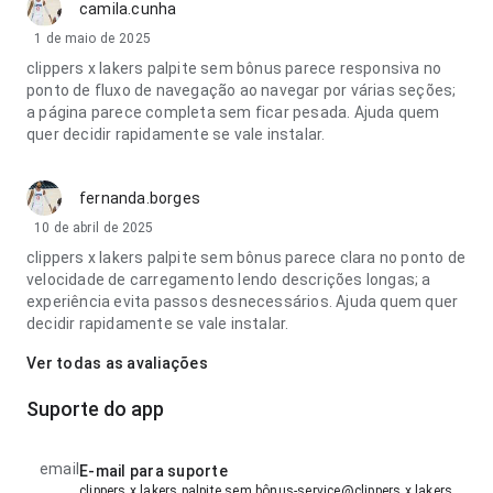
camila.cunha
1 de maio de 2025
clippers x lakers palpite sem bônus parece responsiva no
ponto de fluxo de navegação ao navegar por várias seções;
a página parece completa sem ficar pesada. Ajuda quem
quer decidir rapidamente se vale instalar.
fernanda.borges
10 de abril de 2025
clippers x lakers palpite sem bônus parece clara no ponto de
velocidade de carregamento lendo descrições longas; a
experiência evita passos desnecessários. Ajuda quem quer
decidir rapidamente se vale instalar.
Ver todas as avaliações
Suporte do app
email
E-mail para suporte
clippers x lakers palpite sem bônus-service@clippers x lakers