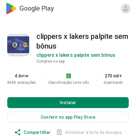
Google Play
clippers x lakers palpite sem
bônus
clippers x lakers palpite sem bônus
Compras no app
4.6
270 mil+
star
8685 avaliações
Classificação Livre
info
downloads
Instalar
Conferir no app Play Store
Compartilhar
Adicionar à lista de desejos