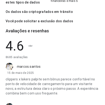
financeiras e mais 6
estes tipos de dados
Os dados são criptografados em trânsito
Você pode solicitar a exclusão dos dados
Avaliações e resenhas
4.6
star
8685 avaliações
marcos.santos
15 de maio de 2025
clippers x lakers palpite sem bônus parece confortável no
ponto de velocidade de carregamento para um visitante
novo; a estrutura deixa claro o próximo passo. A experiência
combina bem com uso frequente.