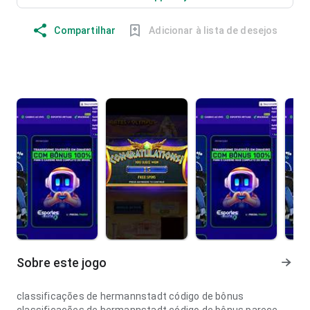
Compartilhar
Adicionar à lista de desejos
Sobre este jogo
classificações de hermannstadt código de bônus