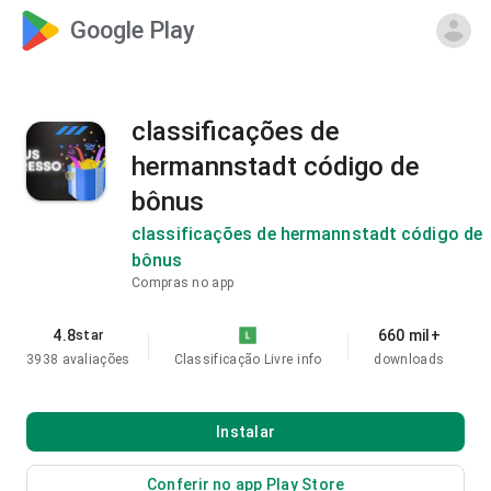
Google Play
classificações de
hermannstadt código de
bônus
classificações de hermannstadt código de
bônus
Compras no app
4.8
660 mil+
star
3938 avaliações
Classificação Livre
info
downloads
Instalar
Conferir no app Play Store