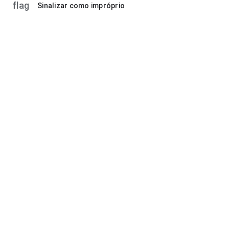
flag
Sinalizar como impróprio