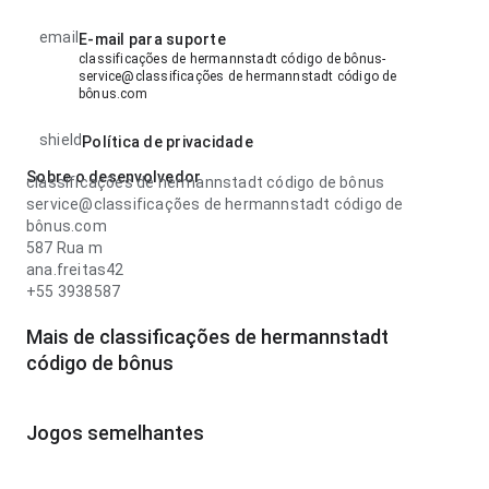
email
E-mail para suporte
classificações de hermannstadt código de bônus-
service@classificações de hermannstadt código de
bônus.com
shield
Política de privacidade
Sobre o desenvolvedor
classificações de hermannstadt código de bônus
service@classificações de hermannstadt código de
bônus.com
587 Rua m
ana.freitas42
+55 3938587
Mais de classificações de hermannstadt
código de bônus
Jogos semelhantes