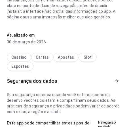
classificações de hermannstadt código de bônus parece
clara no ponto de fluxo de navegação antes de decidir
instalar; a interface não distrai das informações do app. A
página causa uma impressão melhor que algo genérico.
classificações de hermannstadt código de bônus parece
fácil de entender no ponto de fluxo de navegação no uso
Atualizado em
diário repetido; a estrutura deixa claro o próximo passo.
30 de março de 2026
Ajuda quem quer decidir rapidamente se vale instalar.
Cassino
Cartas
Apostas
Slot
Esportes
Segurança dos dados
Sua segurança começa quando você entende como os
desenvolvedores coletam e compartilham seus dados. As
práticas de segurança e privacidade podem variar de acordo
com o uso, a região e a idade.
Navegação
Este app pode compartilhar estes tipos de