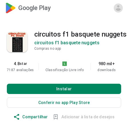
Google Play
circuitos f1 basquete nuggets
circuitos f1 basquete nuggets
Compras no app
4.8
980 mil+
star
7187 avaliações
Classificação Livre
info
downloads
Instalar
Conferir no app Play Store
Compartilhar
Adicionar à lista de desejos