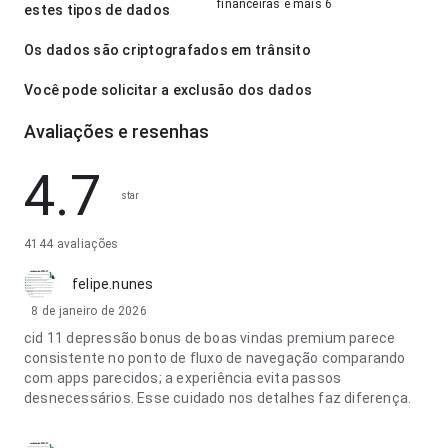
financeiras e mais 6
estes tipos de dados
Os dados são criptografados em trânsito
Você pode solicitar a exclusão dos dados
Avaliações e resenhas
4.7
star
4144 avaliações
felipe.nunes
8 de janeiro de 2026
cid 11 depressão bonus de boas vindas premium parece
consistente no ponto de fluxo de navegação comparando
com apps parecidos; a experiência evita passos
desnecessários. Esse cuidado nos detalhes faz diferença.