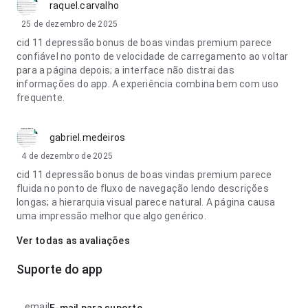
raquel.carvalho
25 de dezembro de 2025
cid 11 depressão bonus de boas vindas premium parece
confiável no ponto de velocidade de carregamento ao voltar
para a página depois; a interface não distrai das
informações do app. A experiência combina bem com uso
frequente.
gabriel.medeiros
4 de dezembro de 2025
cid 11 depressão bonus de boas vindas premium parece
fluida no ponto de fluxo de navegação lendo descrições
longas; a hierarquia visual parece natural. A página causa
uma impressão melhor que algo genérico.
Ver todas as avaliações
Suporte do app
email