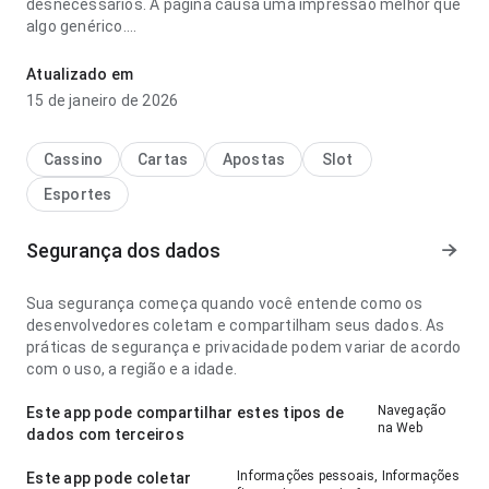
desnecessários. A página causa uma impressão melhor que
algo genérico.
cid 11 depressão bonus de boas vindas premium parece
Atualizado em
fluida no ponto de fluxo de navegação para um visitante
15 de janeiro de 2026
novo; a página não parece carregada. A página deixa uma
impressão limpa e segura.
Cassino
Cartas
Apostas
Slot
Esportes
Segurança dos dados
Sua segurança começa quando você entende como os
desenvolvedores coletam e compartilham seus dados. As
práticas de segurança e privacidade podem variar de acordo
com o uso, a região e a idade.
Navegação
Este app pode compartilhar estes tipos de
na Web
dados com terceiros
Informações pessoais, Informações
Este app pode coletar