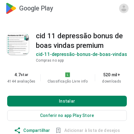
Google Play
cid 11 depressão bonus de
boas vindas premium
cid-11-depressão-bonus-de-boas-vindas
Compras no app
4.7
520 mil+
star
4144 avaliações
Classificação Livre
info
downloads
Instalar
Conferir no app Play Store
Compartilhar
Adicionar à lista de desejos