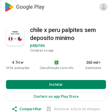
Google Play
chile x peru palpites sem
deposito minimo
palpites
Compras no app
4.7
260 mil+
star
3936 avaliações
Classificação Livre
info
downloads
Instalar
Conferir no app Play Store
Compartilhar
Adicionar à lista de desejos