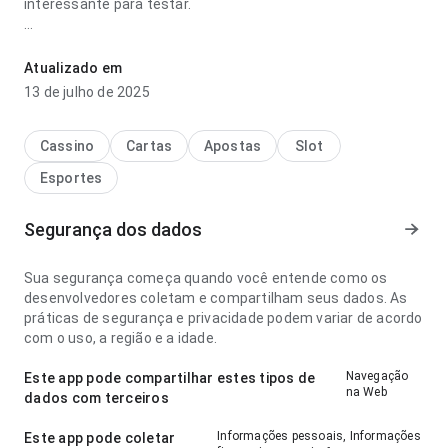
interessante para testar.
chile x peru palpites sem deposito minimo parece leve no
ponto de fluxo de navegação ao navegar por várias seções;
Atualizado em
as ações importantes continuam visíveis. A página causa
13 de julho de 2025
uma impressão melhor que algo genérico.
Cassino
Cartas
Apostas
Slot
Esportes
Segurança dos dados
Sua segurança começa quando você entende como os
desenvolvedores coletam e compartilham seus dados. As
práticas de segurança e privacidade podem variar de acordo
com o uso, a região e a idade.
Navegação
Este app pode compartilhar estes tipos de
na Web
dados com terceiros
Informações pessoais, Informações
Este app pode coletar