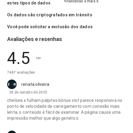
financeiras e mais 6
estes tipos de dados
Os dados são criptografados em trânsito
Você pode solicitar a exclusão dos dados
Avaliações e resenhas
4.5
star
7487 avaliações
renata.oliveira
30 de outubro de 2025
chelsea x fulham palpites bônus slot parece responsiva no
ponto de velocidade de carregamento com conexão mais
lenta; o conteúdo é fácil de examinar. A página causa uma
impressão melhor que algo genérico.