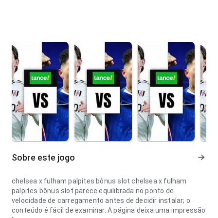
Sobre este jogo
chelsea x fulham palpites bônus slot chelsea x fulham
palpites bônus slot parece equilibrada no ponto de
velocidade de carregamento antes de decidir instalar; o
conteúdo é fácil de examinar. A página deixa uma impressão