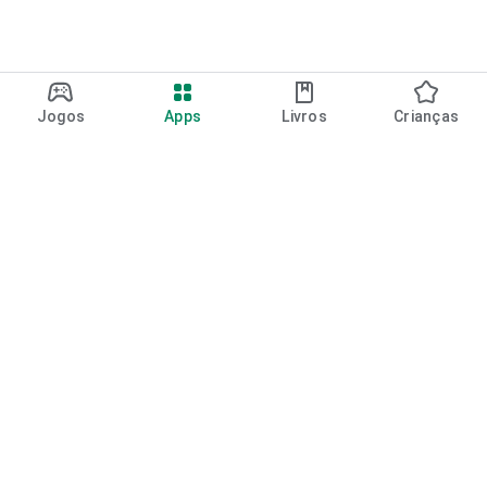
Jogos
Apps
Livros
Crianças
Google Play
Play Pass
Pontos do Play Points
Vales-presente
Resgatar
Política de reembolso