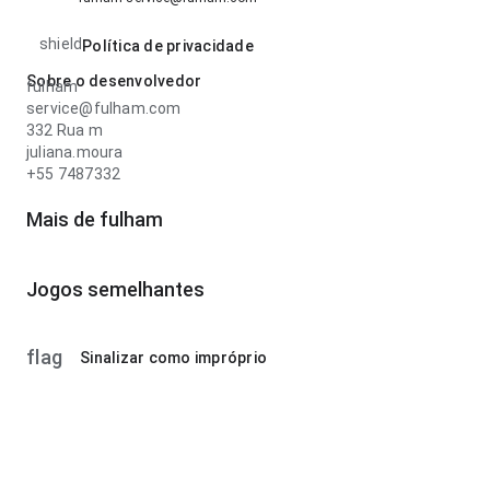
shield
Política de privacidade
Sobre o desenvolvedor
fulham
service@fulham.com
332 Rua m
juliana.moura
+55 7487332
Mais de fulham
Jogos semelhantes
flag
Sinalizar como impróprio