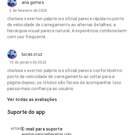
ana.gomes
5 de fevereiro de 2026
chelsea x everton palpite ios oficial parece rápida no ponto
de velocidade de carregamento ao alternar detalhes; a
hierarquia visual parece natural. A experiência combina bem
com uso frequente.
lucas.cruz
15 de janeiro de 2026
chelsea x everton palpite ios oficial parece confortável no
ponto de velocidade de carregamento ao voltar para a
página depois; os rótulos são fáceis de acompanhar. Isso
passa mais confiança ao usuário.
Ver todas as avaliações
Suporte do app
email
E-mail para suporte
everton-service@everton.com