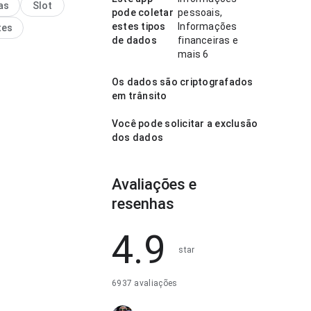
as
Slot
 geral parece prático e
pode coletar
pessoais,
estes tipos
Informações
tes
de dados
financeiras e
mais 6
Os dados são criptografados
em trânsito
Você pode solicitar a exclusão
dos dados
Avaliações e
resenhas
4.9
star
6937 avaliações