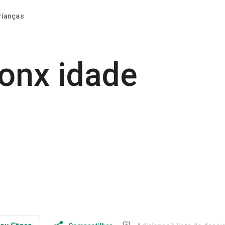
rianças
ronx idade