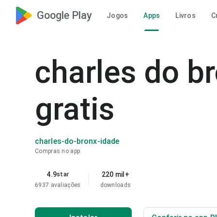
Google Play
Jogos
Apps
Livros
C
charles do b
gratis
charles-do-bronx-idade
Compras no app
4.9
220 mil+
star
6937 avaliações
downloads