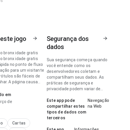
os
este jogo
Segurança dos
dados
o bronx idade gratis
o bronx idade gratis
Sua segurança começa quando
ápida no ponto de fluxo
você entende como os
ação para um visitante
desenvolvedores coletam e
rótulos são fáceis de
compartilham seus dados. As
ar. A página causa
práticas de segurança e
essão melhor que algo
privacidade podem variar de
.
ado em
acordo com o uso, a região e a
idade.
Este app pode
Navegação
rço de
o bronx idade gratis
compartilhar estes
na Web
uida no ponto de fluxo
tipos de dados com
gação comparando com
terceiros
ecidos; a página parece
no
Cartas
 sem ficar pesada. O
Este app
Informações