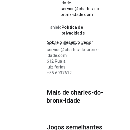
idade-
service@charles-do-
bronx-idade.com
shield
Política de
privacidade
Sobre o desenvolvedor
charles-do-bronx-idade
service@charles-do-bronx-
idade.com
612 Rua a
luiz.farias
+55 6937612
Mais de charles-do-
bronx-idade
Jogos semelhantes