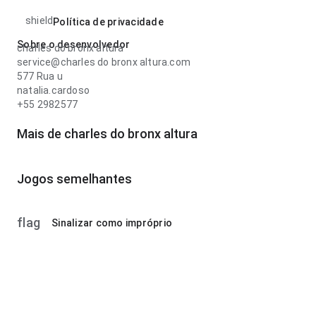
shield
Política de privacidade
Sobre o desenvolvedor
charles do bronx altura
service@charles do bronx altura.com
577 Rua u
natalia.cardoso
+55 2982577
Mais de charles do bronx altura
Jogos semelhantes
flag
Sinalizar como impróprio