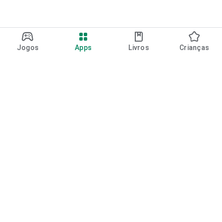
Jogos
Apps
Livros
Crianças
Google Play
Play Pass
Pontos do Play Points
Vales-presente
Resgatar
Política de reembolso