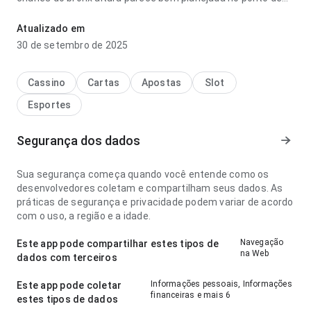
velocidade de carregamento antes de decidir instalar; a
página não parece carregada. Isso passa mais confiança ao
Atualizado em
usuário.
30 de setembro de 2025
Cassino
Cartas
Apostas
Slot
Esportes
Segurança dos dados
Sua segurança começa quando você entende como os
desenvolvedores coletam e compartilham seus dados. As
práticas de segurança e privacidade podem variar de acordo
com o uso, a região e a idade.
Navegação
Este app pode compartilhar estes tipos de
na Web
dados com terceiros
Informações pessoais, Informações
Este app pode coletar
financeiras e mais 6
estes tipos de dados